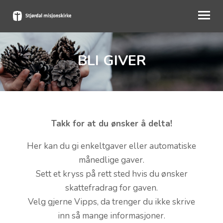
BLI GIVER
OM OSS
BLI MED
KALENDER
PÅMELDING
Takk for at du ønsker å delta!
BLI GIVER
Her kan du gi enkeltgaver eller automatiske
månedlige gaver.
MIN SIDE
Sett et kryss på rett sted hvis du ønsker
skattefradrag for gaven.
Velg gjerne Vipps, da trenger du ikke skrive
inn så mange informasjoner.