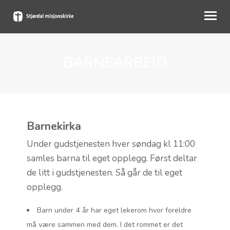
BARNEARBEID
OM OSS
BLI MED
KALENDER
Barnekirka
PÅMELDING
Under gudstjenesten hver søndag kl 11:00
BLI GIVER
samles barna til eget opplegg. Først deltar
MIN SIDE
de litt i gudstjenesten. Så går de til eget
opplegg.
Barn under 4 år har eget lekerom hvor foreldre
må være sammen med dem. I det rommet er det