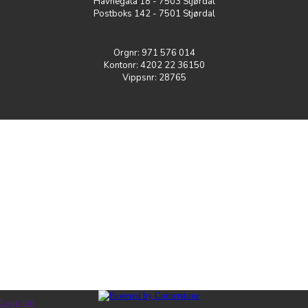
Havnegata 18 - 7503 Stjørdal
Postboks 142 - 7501 Stjørdal
Orgnr: 971 576 014
Kontonr: 4202 22 36150
Vippsnr: 28765
Logg inn