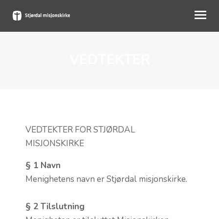
VEDTEKTER
OM OSS
BLI MED
KALENDER
PÅMELDING
VEDTEKTER FOR STJØRDAL
BLI GIVER
MISJONSKIRKE
MIN SIDE
§ 1 Navn
Menighetens navn er Stjørdal misjonskirke.
§ 2 Tilslutning