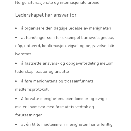
Norge sitt nasjonale og internasjonale arbeid
Lederskapet har ansvar for:
å organisere den daglige ledelse av menigheten
at handlinger som for eksempel barnevelsignelse,
dåp, nattverd, konfirmasjon, vigsel og begravelse, blir
ivaretatt
å fastsette ansvars- og oppgavefordeling mellom
lederskap, pastor og ansatte
å føre menighetens og trossamfunnets
medlemsprotokoll
å forvalte menighetens eiendommer og øvrige
midler i samsvar med årsmøtets vedtak og
forutsetninger
at én til to medlemmer i menigheten har offentlig