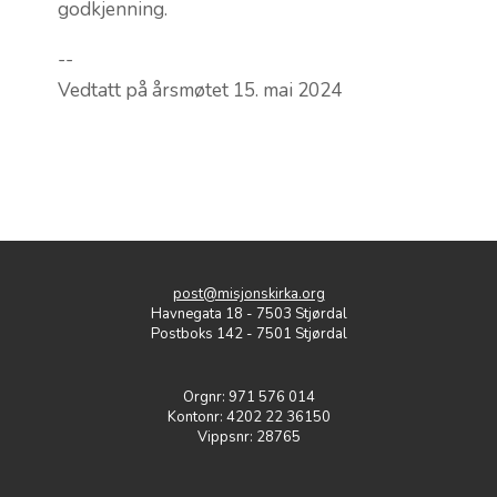
godkjenning.
--
Vedtatt på årsmøtet 15. mai 2024
post@misjonskirka.org
Havnegata 18 - 7503 Stjørdal
Postboks 142 - 7501 Stjørdal
Orgnr: 971 576 014
Kontonr: 4202 22 36150
Vippsnr: 28765