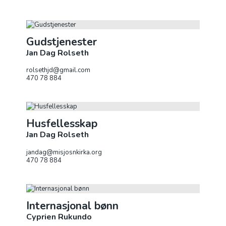
Gudstjenester
Jan Dag Rolseth
rolsethjd@gmail.com
470 78 884
Husfellesskap
Jan Dag Rolseth
jandag@misjosnkirka.org‭
470 78 884‬
Internasjonal bønn
Cyprien Rukundo