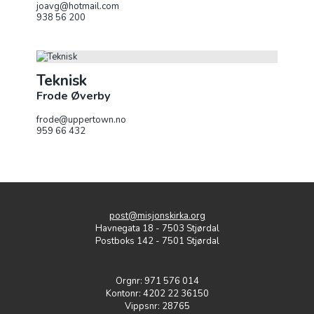
joavg@hotmail.com
938 56 200
Teknisk
Frode Øverby
frode@uppertown.no
959 66 432
post@misjonskirka.org
Havnegata 18 - 7503 Stjørdal
Postboks 142 - 7501 Stjørdal
Orgnr: 971 576 014
Kontonr: 4202 22 36150
Vippsnr: 28765