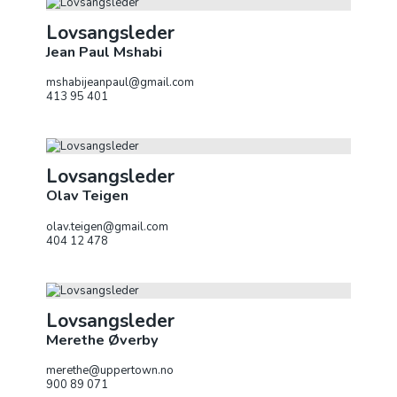
Lovsangsleder
Jean Paul Mshabi
mshabijeanpaul@gmail.com
413 95 401
Lovsangsleder
Olav Teigen
olav.teigen@gmail.com
404 12 478
Lovsangsleder
Merethe Øverby
merethe@uppertown.no
900 89 071