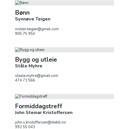
Bønn
Synnøve Teigen
oistein.teigen@gmail.com
905 75 950
Bygg og utleie
Ståle Myhre
staale.myhre@gmail.com
474 71 566
Formiddagstreff
John Steinar Kristoffersen
john.s.kristoffersen@ntebb.no
992 55 043