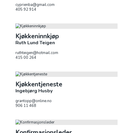
cyprienba@gmail.com
405 92 914
Kjøkkeninnkjøp
Ruth Lund Teigen
ruthteigen@hotmail.com
415 00 264
Kjøkkentjeneste
Ingebjørg Husby
grantopp@online.no
906 11 468
Konfirmasjonsleder