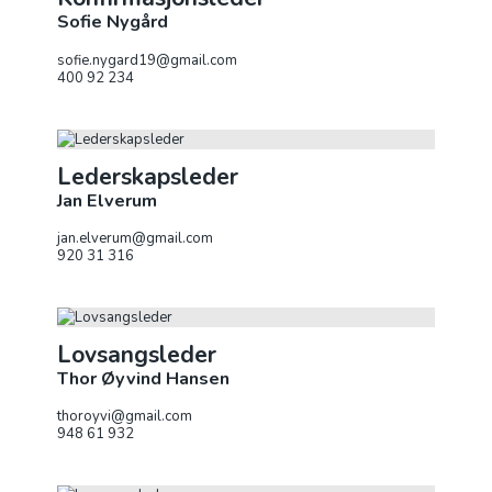
Sofie Nygård
sofie.nygard19@gmail.com
400 92 234‬
Lederskapsleder
Jan Elverum
jan.elverum@gmail.com
920 31 316
Lovsangsleder
Thor Øyvind Hansen
thoroyvi@gmail.com
948 61 932